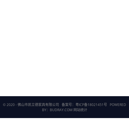
© 2020 - 佛山市凯立德家具有限公司
备案号：粤ICP备18021451号
POWERED
BY：BUDRAY.COM
网站统计